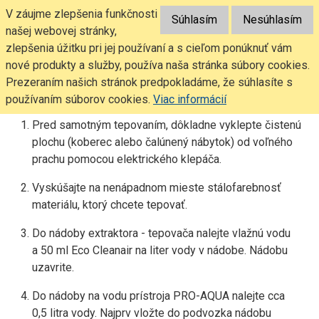
vodný vysávač, vodný vysavač rainbow cena, vodný
Sledujte
V záujme zlepšenia funkčnosti
Súhlasím
Nesúhlasím
vysavac hyla cena, vodny vysavac vivenso cena, vodny
nás:
našej webovej stránky,
vysavac karcher, vodny vysavac so separatorom, vodný
zlepšenia úžitku pri jej používaní a s cieľom ponúknuť vám
vysavač zepter cleansy, bezsáčkový vodný vysávač,
Menu rozbaliť
najlepšie vysávače
nové produkty a služby, používa naša stránka súbory cookies.
Prezeraním našich stránok predpokladáme, že súhlasíte s
AKO SPRÁVNE TEPOVAŤ
používaním súborov cookies.
Viac informácií
Pred samotným tepovaním, dôkladne vyklepte čistenú
plochu (koberec alebo čalúnený nábytok) od voľného
prachu pomocou elektrického klepáča.
Vyskúšajte na nenápadnom mieste stálofarebnosť
materiálu, ktorý chcete tepovať.
Do nádoby extraktora - tepovača nalejte vlažnú vodu
a 50 ml Eco Cleanair na liter vody v nádobe. Nádobu
uzavrite.
Do nádoby na vodu prístroja PRO-AQUA nalejte cca
0,5 litra vody. Najprv vložte do podvozka nádobu