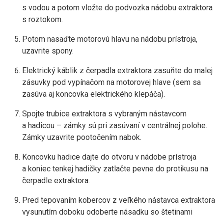
s vodou a potom vložte do podvozka nádobu extraktora
s roztokom.
Potom nasaďte motorovú hlavu na nádobu prístroja,
uzavrite spony.
Elektrický káblik z čerpadla extraktora zasuňte do malej
zásuvky pod vypínačom na motorovej hlave (sem sa
zasúva aj koncovka elektrického klepáča).
Spojte trubice extraktora s vybraným nástavcom
a hadicou – zámky sú pri zasúvaní v centrálnej polohe.
Zámky uzavrite pootočením nabok.
Koncovku hadice dajte do otvoru v nádobe prístroja
a koniec tenkej hadičky zatlačte pevne do protikusu na
čerpadle extraktora.
Pred tepovaním kobercov z veľkého nástavca extraktora
vysunutím doboku odoberte násadku so štetinami