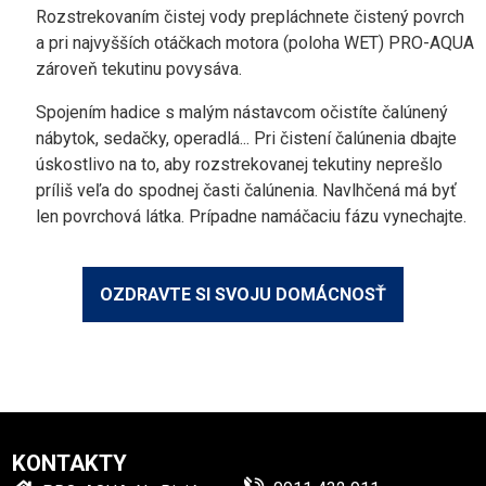
Rozstrekovaním čistej vody prepláchnete čistený povrch
a pri najvyšších otáčkach motora (poloha WET) PRO-AQUA
zároveň tekutinu povysáva.
Spojením hadice s malým nástavcom očistíte čalúnený
nábytok, sedačky, operadlá... Pri čistení čalúnenia dbajte
úskostlivo na to, aby rozstrekovanej tekutiny neprešlo
príliš veľa do spodnej časti čalúnenia. Navlhčená má byť
len povrchová látka. Prípadne namáčaciu fázu vynechajte.
OZDRAVTE SI SVOJU DOMÁCNOSŤ
KONTAKTY