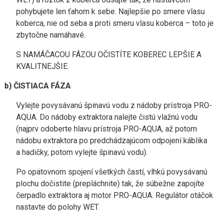
pohybujete len ťahom k sebe. Najlepšie po smere vlasu
koberca, nie od seba a proti smeru vlasu koberca – toto je
zbytočne namáhavé.
S NAMÁČACOU FÁZOU OČISTÍTE KOBEREC LEPŠIE A
KVALITNEJŠIE.
b) ČISTIACA FÁZA
Vylejte povysávanú špinavú vodu z nádoby prístroja PRO-
AQUA. Do nádoby extraktora nalejte čistú vlažnú vodu
(najprv odoberte hlavu prístroja PRO-AQUA, až potom
nádobu extraktora po predchádzajúcom odpojení káblika
a hadičky, potom vylejte špinavú vodu).
Po opätovnom spojení všetkých častí, vlhkú povysávanú
plochu dočistite (prepláchnite) tak, že súbežne zapojíte
čerpadlo extraktora aj motor PRO-AQUA. Regulátor otáčok
nastavte do polohy WET.