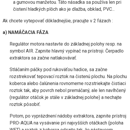
a gumovou manžetou. Táto násadka sa používa len pri
čistení hladkých plôch ako je dlažba, obklad, PVC...
Ak chcete vytepovať dôkladnejšie, pracujte v 2 fázach :
a) NAMÁČACIA FÁZA
Regulátor motora nastavte do základnej polohy resp. na
symbol AIR. Zapnite hlavný vypínač na prístroji. Čerpadlo
extraktora sa začne natlakovávať.
Stláčaním páčky pod rukoväťou hadice, sa začne
rozstrekovať tepovací roztok na čistenú plochu. Na plochu
koberca alebo čalúnenia rovnomerne rozstriekajte čistiaci
roztok tak, aby povrch nebol premáčaný, ale len navlhčený
(regulátor otáčok je stále v základnej polohe) a nechajte
roztok pôsobiť.
Potom, po vyprázdnení nádoby extraktora, zapnite prístroj
PRO-AQUA na vysávanie pri najvyšších otáčkach (poloha
WET) a roztok z koberca odsajte tak, že nástavcom