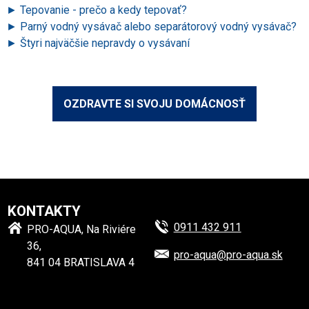
Tepovanie - prečo a kedy tepovať?
Parný vodný vysávač alebo separátorový vodný vysávač?
Štyri najväčšie nepravdy o vysávaní
OZDRAVTE SI SVOJU DOMÁCNOSŤ
KONTAKTY
0911 432 911
PRO-AQUA, Na Riviére
36,
pro-aqua@​
pro-aqua.sk
841 04 BRATISLAVA 4