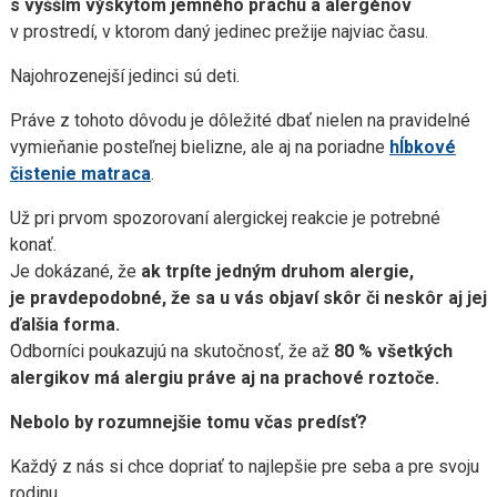
s vyšším výskytom jemného prachu a alergénov
v prostredí, v ktorom daný jedinec prežije najviac času.
Najohrozenejší jedinci sú deti.
Práve z tohoto dôvodu je dôležité dbať nielen na pravidelné
vymieňanie posteľnej bielizne, ale aj na poriadne
hĺbkové
čistenie matraca
.
Už pri prvom spozorovaní alergickej reakcie je potrebné
konať.
Je dokázané, že
ak trpíte jedným druhom alergie,
je pravdepodobné, že sa u vás objaví skôr či neskôr aj jej
ďalšia forma.
Odborníci poukazujú na skutočnosť, že až
80 % všetkých
alergikov má alergiu práve aj na prachové roztoče.
Nebolo by rozumnejšie tomu včas predísť?
Každý z nás si chce dopriať to najlepšie pre seba a pre svoju
rodinu.