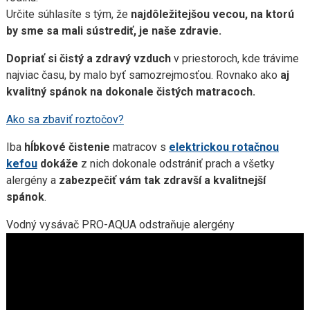
Určite súhlasíte s tým, že
najdôležitejšou vecou, na ktorú
by sme sa mali sústrediť, je naše zdravie.
Dopriať si čistý a zdravý vzduch
v priestoroch, kde trávime
najviac času, by malo byť samozrejmosťou. Rovnako ako
aj
kvalitný spánok na dokonale čistých matracoch.
Ako sa zbaviť roztočov?
Iba
hĺbkové čistenie
matracov s
elektrickou rotačnou
kefou
dokáže
z nich dokonale odstrániť prach a všetky
alergény a
zabezpečiť vám tak zdravší a kvalitnejší
spánok
.
Vodný vysávač PRO-AQUA odstraňuje alergény